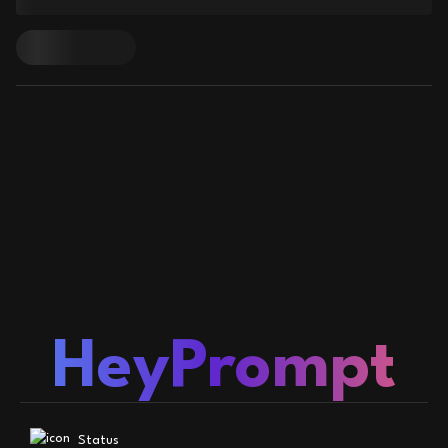
HeyPrompt
Status